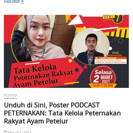
Unduh
View More
di
Sini,
Poster
JUMPA
PUBLIK:
Teknologi
Digital
Tingkatkan
Produktifitas
Industri
Perunggasan
POSTER
Unduh di Sini, Poster PODCAST
PETERNAKAN: Tata Kelola Peternakan
Rakyat Ayam Petelur
March 1, 2021