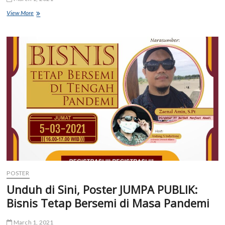
Unduh
View More
di
Sini,
Poster
PODCAST
PETERNAKAN:
Tata
Kelola
Peternakan
Rakyat
Ayam
Petelur
POSTER
Unduh di Sini, Poster JUMPA PUBLIK:
Bisnis Tetap Bersemi di Masa Pandemi
March 1, 2021