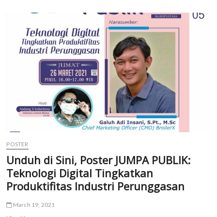
Ahli
Nutrisi
&
Pakan
Indonesia
dan
Fakultas
Peternakan
UGM
dalam
Seminar
Internasional
ISAINI
ke-
6
POSTER
Unduh di Sini, Poster JUMPA PUBLIK:
Teknologi Digital Tingkatkan
Produktifitas Industri Perunggasan
March 19, 2021