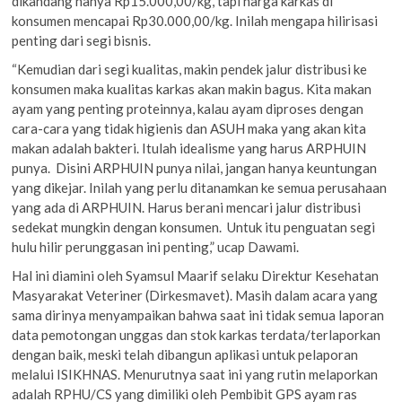
dikandang hanya Rp15.000,00/kg, tapi harga karkas di
konsumen mencapai Rp30.000,00/kg. Inilah mengapa hilirisasi
penting dari segi bisnis.
“Kemudian dari segi kualitas, makin pendek jalur distribusi ke
konsumen maka kualitas karkas akan makin bagus. Kita makan
ayam yang penting proteinnya, kalau ayam diproses dengan
cara-cara yang tidak higienis dan ASUH maka yang akan kita
makan adalah bakteri. Itulah idealisme yang harus ARPHUIN
punya. Disini ARPHUIN punya nilai, jangan hanya keuntungan
yang dikejar. Inilah yang perlu ditanamkan ke semua perusahaan
yang ada di ARPHUIN. Harus berani mencari jalur distribusi
sedekat mungkin dengan konsumen. Untuk itu penguatan segi
hulu hilir perunggasan ini penting,” ucap Dawami.
Hal ini diamini oleh Syamsul Maarif selaku Direktur Kesehatan
Masyarakat Veteriner (Dirkesmavet). Masih dalam acara yang
sama dirinya menyampaikan bahwa saat ini tidak semua laporan
data pemotongan unggas dan stok karkas terdata/terlaporkan
dengan baik, meski telah dibangun aplikasi untuk pelaporan
melalui ISIKHNAS. Menurutnya saat ini yang rutin melaporkan
adalah RPHU/CS yang dimiliki oleh Pembibit GPS ayam ras