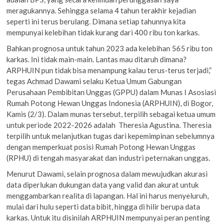
meragukannya. Sehingga selama 4 tahun terakhir kejadian
seperti ini terus berulang. Dimana setiap tahunnya kita
mempunyai kelebihan tidak kurang dari 400 ribu ton karkas.
Bahkan prognosa untuk tahun 2023 ada kelebihan 565 ribu ton
karkas. Ini tidak main-main. Lantas mau ditaruh dimana?
ARPHUIN pun tidak bisa menampung kalau terus-terus terjadi,”
tegas Achmad Dawami selaku Ketua Umum Gabungan
Perusahaan Pembibitan Unggas (GPPU) dalam Munas I Asosiasi
Rumah Potong Hewan Unggas Indonesia (ARPHUIN), di Bogor,
Kamis (2/3). Dalam munas tersebut, terpilih sebagai ketua umum
untuk periode 2022-2026 adalah Theresia Agustina. Theresia
terpilih untuk melanjutkan tugas dari kepemimpinan sebelumnya
dengan memperkuat posisi Rumah Potong Hewan Unggas
(RPHU) di tengah masyarakat dan industri peternakan unggas.
Menurut Dawami, selain prognosa dalam mewujudkan akurasi
data diperlukan dukungan data yang valid dan akurat untuk
menggambarkan realita di lapangan. Hal ini harus menyeluruh,
mulai dari hulu seperti data bibit, hingga di hilir berupa data
karkas. Untuk itu disinilah ARPHUIN mempunyai peran penting