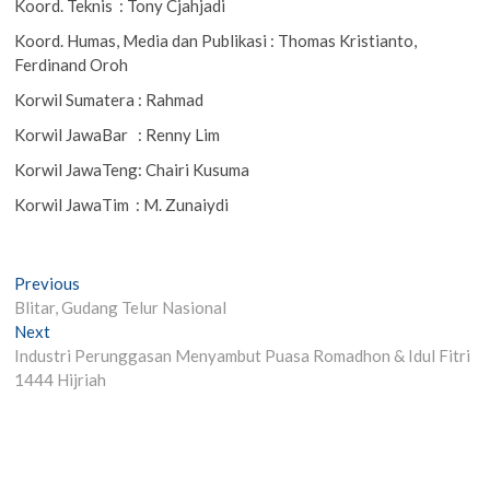
Koord. Teknis : Tony Cjahjadi
Koord. Humas, Media dan Publikasi : Thomas Kristianto,
Ferdinand Oroh
Korwil Sumatera : Rahmad
Korwil JawaBar : Renny Lim
Korwil JawaTeng: Chairi Kusuma
Korwil JawaTim : M. Zunaiydi
Post
Previous
Previous
post:
Blitar, Gudang Telur Nasional
navigation
Next
Next
post:
Industri Perunggasan Menyambut Puasa Romadhon & Idul Fitri
1444 Hijriah