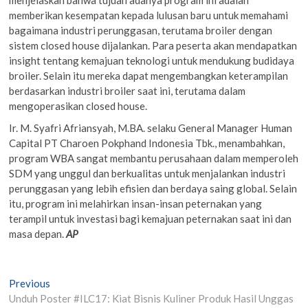
memberikan kesempatan kepada lulusan baru untuk memahami
bagaimana industri perunggasan, terutama broiler dengan
sistem closed house dijalankan. Para peserta akan mendapatkan
insight tentang kemajuan teknologi untuk mendukung budidaya
broiler. Selain itu mereka dapat mengembangkan keterampilan
berdasarkan industri broiler saat ini, terutama dalam
mengoperasikan closed house.
Ir. M. Syafri Afriansyah, M.BA. selaku General Manager Human
Capital PT Charoen Pokphand Indonesia Tbk., menambahkan,
program WBA sangat membantu perusahaan dalam memperoleh
SDM yang unggul dan berkualitas untuk menjalankan industri
perunggasan yang lebih efisien dan berdaya saing global. Selain
itu, program ini melahirkan insan-insan peternakan yang
terampil untuk investasi bagi kemajuan peternakan saat ini dan
masa depan.
AP
Post
Previous
Previous
post:
Unduh Poster #ILC17: Kiat Bisnis Kuliner Produk Hasil Unggas
navigation