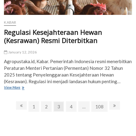
KABAR
Regulasi Kesejahteraan Hewan
(Kesrawan) Resmi Diterbitkan
January 12, 2026
Agropustaka.id, Kabar. Pemerintah Indonesia resmi menerbitkan
Peraturan Menteri Pertanian (Permentan) Nomor 32 Tahun
2025 tentang Penyelenggaraan Kesejahteraan Hewan
(Kesrawan). Regulasi ini menjadi landasan hukum penting…
Regulasi
View More
Kesejahteraan
Hewan
Posts
(Kesrawan)
Previous
Page
Page
Page
Page
Page
Next
1
2
3
4
…
108
Resmi
page
page
navigation
Diterbitkan