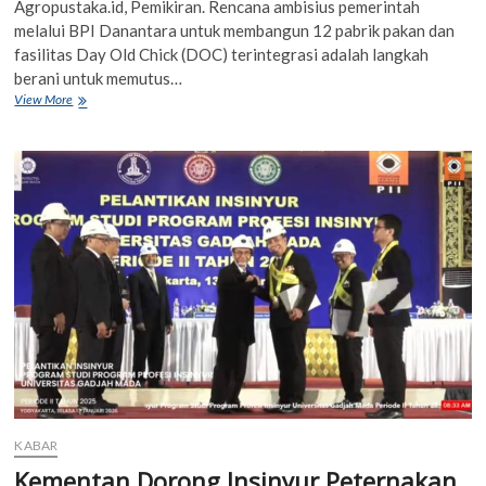
Agropustaka.id, Pemikiran. Rencana ambisius pemerintah
melalui BPI Danantara untuk membangun 12 pabrik pakan dan
fasilitas Day Old Chick (DOC) terintegrasi adalah langkah
berani untuk memutus…
Mengawal
View More
Investasi
Rp
20
Triliun
Danantara
—
Mengapa
Keahlian
Nutrisi
dan
Bungkil
Sawit
Adalah
Kunci?
KABAR
Kementan Dorong Insinyur Peternakan