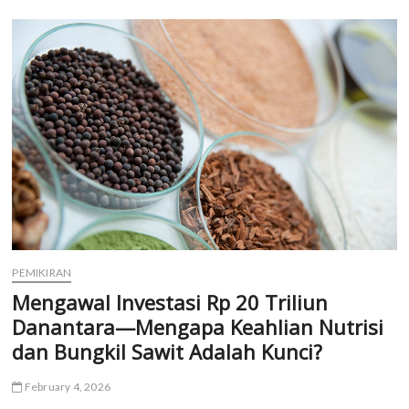
Pemangku
Kepentingan
Perunggasan,
PERMINDO
Siap
Bersinergi
PEMIKIRAN
Mengawal Investasi Rp 20 Triliun
Danantara—Mengapa Keahlian Nutrisi
dan Bungkil Sawit Adalah Kunci?
February 4, 2026