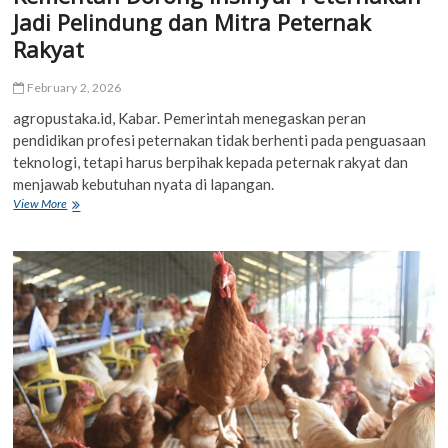
Jadi Pelindung dan Mitra Peternak
Rakyat
February 2, 2026
agropustaka.id, Kabar. Pemerintah menegaskan peran
pendidikan profesi peternakan tidak berhenti pada penguasaan
teknologi, tetapi harus berpihak kepada peternak rakyat dan
menjawab kebutuhan nyata di lapangan.
Kementan
View More
Dorong
Insinyur
Peternakan
Jadi
Pelindung
dan
Mitra
Peternak
Rakyat