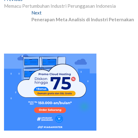
Post
post:
Memacu Pertumbuhan Industri Perunggasan Indonesia
navigation
Next
Next
post:
Penerapan Meta Analisis di Industri Peternakan