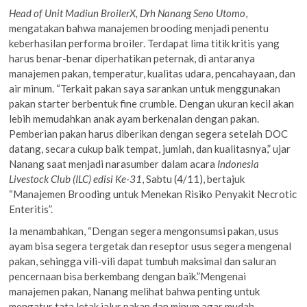
Head of Unit Madiun BroilerX, Drh Nanang Seno Utomo
,
mengatakan bahwa manajemen brooding menjadi penentu
keberhasilan performa broiler. Terdapat lima titik kritis yang
harus benar-benar diperhatikan peternak, di antaranya
manajemen pakan, temperatur, kualitas udara, pencahayaan, dan
air minum. “Terkait pakan saya sarankan untuk menggunakan
pakan starter berbentuk fine crumble. Dengan ukuran kecil akan
lebih memudahkan anak ayam berkenalan dengan pakan.
Pemberian pakan harus diberikan dengan segera setelah DOC
datang, secara cukup baik tempat, jumlah, dan kualitasnya,” ujar
Nanang saat menjadi narasumber dalam acara
Indonesia
Livestock Club (ILC) edisi Ke-31
, Sabtu (4/11), bertajuk
“Manajemen Brooding untuk Menekan Risiko Penyakit Necrotic
Enteritis”.
Ia menambahkan, “Dengan segera mengonsumsi pakan, usus
ayam bisa segera tergetak dan reseptor usus segera mengenal
pakan, sehingga vili-vili dapat tumbuh maksimal dan saluran
pencernaan bisa berkembang dengan baik.”Mengenai
manajemen pakan, Nanang melihat bahwa penting untuk
mengatur tata letak jalur pakan dan minum agar mudah