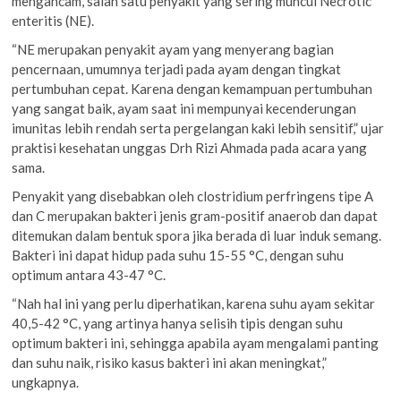
mengancam, salah satu penyakit yang sering muncul Necrotic
enteritis (NE).
“NE merupakan penyakit ayam yang menyerang bagian
pencernaan, umumnya terjadi pada ayam dengan tingkat
pertumbuhan cepat. Karena dengan kemampuan pertumbuhan
yang sangat baik, ayam saat ini mempunyai kecenderungan
imunitas lebih rendah serta pergelangan kaki lebih sensitif,” ujar
praktisi kesehatan unggas Drh Rizi Ahmada pada acara yang
sama.
Penyakit yang disebabkan oleh clostridium perfringens tipe A
dan C merupakan bakteri jenis gram-positif anaerob dan dapat
ditemukan dalam bentuk spora jika berada di luar induk semang.
Bakteri ini dapat hidup pada suhu 15-55 °C, dengan suhu
optimum antara 43-47 °C.
“Nah hal ini yang perlu diperhatikan, karena suhu ayam sekitar
40,5-42 °C, yang artinya hanya selisih tipis dengan suhu
optimum bakteri ini, sehingga apabila ayam mengalami panting
dan suhu naik, risiko kasus bakteri ini akan meningkat,”
ungkapnya.