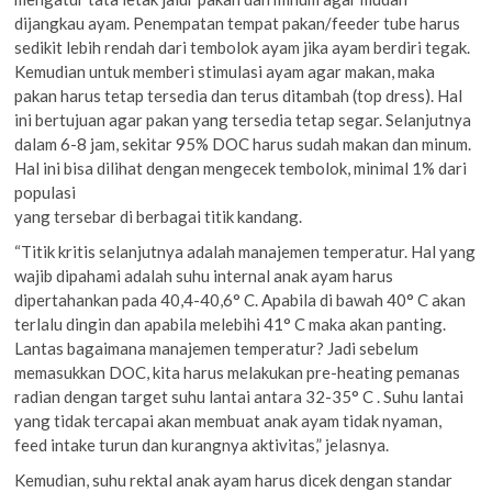
dijangkau ayam. Penempatan tempat pakan/feeder tube harus
sedikit lebih rendah dari tembolok ayam jika ayam berdiri tegak.
Kemudian untuk memberi stimulasi ayam agar makan, maka
pakan harus tetap tersedia dan terus ditambah (top dress). Hal
ini bertujuan agar pakan yang tersedia tetap segar. Selanjutnya
dalam 6-8 jam, sekitar 95% DOC harus sudah makan dan minum.
Hal ini bisa dilihat dengan mengecek tembolok, minimal 1% dari
populasi
yang tersebar di berbagai titik kandang.
“Titik kritis selanjutnya adalah manajemen temperatur. Hal yang
wajib dipahami adalah suhu internal anak ayam harus
dipertahankan pada 40,4-40,6° C. Apabila di bawah 40° C akan
terlalu dingin dan apabila melebihi 41° C maka akan panting.
Lantas bagaimana manajemen temperatur? Jadi sebelum
memasukkan DOC, kita harus melakukan pre-heating pemanas
radian dengan target suhu lantai antara 32-35° C . Suhu lantai
yang tidak tercapai akan membuat anak ayam tidak nyaman,
feed intake turun dan kurangnya aktivitas,” jelasnya.
Kemudian, suhu rektal anak ayam harus dicek dengan standar