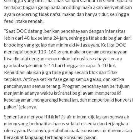
sehingga yang diterima tidak sampai standar tersebut. Apabila
terdapat bagian gelap pada brooding maka akan menyebabkan
ayam cenderung tidak nafsu makan dan hanya tidur, sehingga
feed intake rendah.
“Saat DOC datang, berikan pencahayaan dengan intensitas
lebih dari 40 lux selama 24 jam, sehingga tidak ada bagian dari
brooding yang gelap dan minim aktivitas ayam. Ketika DOC
mencapai bobot 110-160 gram, maka program pencahayaan
bisa dimulai dengan menurunkan intensitas cahaya secara
gradual sejak umur 5-14 hari hingga tercapai 5-10 lux.
Kemudian lakukan juga fase gelap secara blok dan tidak
terpisah. Artinya ketika fase gelap semua gelap, dan ketika
pencahayaan semua terang. Program pencahayaan bertujuan
menjamin adanya waktu istirahat bagi ayam, memperbaiki
keseragaman, mengurangi kematian, dan memperbaiki konversi
pakan,” jelasnya.
Sementara menyoal titik kritis air minum, dijelaskan bahwa air
minum yang berkualitas harus selalu tersedia dan terjangkau
oleh ayam. Pasalnya, perubahan pada konsumsi air minum akan
berakibat langsung terhadap konsumsi pakan.