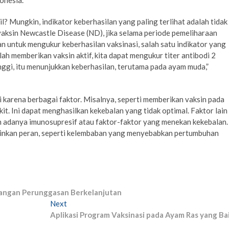
? Mungkin, indikator keberhasilan yang paling terlihat adalah tidak
vaksin Newcastle Disease (ND), jika selama periode pemeliharaan
an untuk mengukur keberhasilan vaksinasi, salah satu indikator yang
lah memberikan vaksin aktif, kita dapat mengukur titer antibodi 2
inggi, itu menunjukkan keberhasilan, terutama pada ayam muda,”
i karena berbagai faktor. Misalnya, seperti memberikan vaksin pada
t. Ini dapat menghasilkan kekebalan yang tidak optimal. Faktor lain
h adanya imunosupresif atau faktor-faktor yang menekan kekebalan.
mainkan peran, seperti kelembaban yang menyebabkan pertumbuhan
angan Perunggasan Berkelanjutan
Next
Next
post:
Aplikasi Program Vaksinasi pada Ayam Ras yang Ba