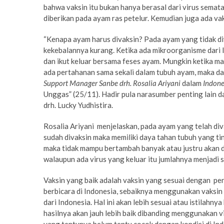
bahwa vaksin itu bukan hanya berasal dari virus semata,
diberikan pada ayam ras petelur. Kemudian juga ada vak
“Kenapa ayam harus divaksin? Pada ayam yang tidak di
kekebalannya kurang. Ketika ada mikroorganisme dari l
dan ikut keluar bersama feses ayam. Mungkin ketika masu
ada pertahanan sama sekali dalam tubuh ayam, maka d
Support Manager Sanbe drh. Rosalia Ariyani
dalam
Indone
Unggas” (25/11). Hadir pula narasumber penting lain d
drh. Lucky Yudhistira.
Rosalia Ariyani menjelaskan, pada ayam yang telah di
sudah divaksin maka memiliki daya tahan tubuh yang t
maka tidak mampu bertambah banyak atau justru akan 
walaupun ada virus yang keluar itu jumlahnya menjadi s
Vaksin yang baik adalah vaksin yang sesuai dengan p
berbicara di Indonesia, sebaiknya menggunakan vaksin
dari Indonesia. Hal ini akan lebih sesuai atau istilah
hasilnya akan jauh lebih baik dibanding menggunakan v
yang tentunya belum tentu cocok dengan kondisi di Ind