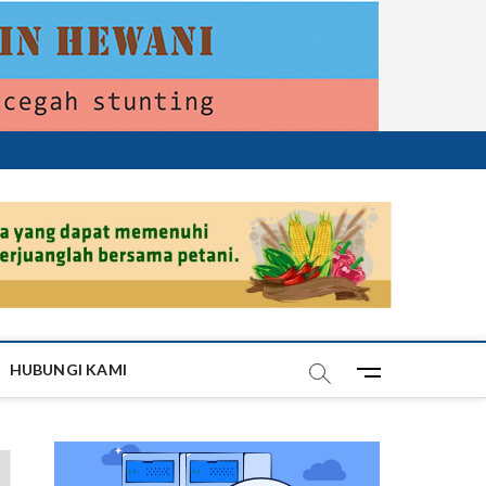
HUBUNGI KAMI
M
e
n
u
B