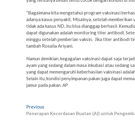
“Bagaimana kita mengetahui program vaksinasi berhasil
adanya kasus penyakit. Misalnya, setelah memberikan 
tidak ada kasus ND, itu bisa dianggap berhasil. Kemudi
dapat digunakan adalah monitoring titer antibodi. Sete
minggu setelah pemberian vaksin. Jika titer antibodi t
tambah Rosalia Ariyani.
Namun demikian, kegagalan vaksinasi dapat saja terjad
ayam yang sedang dalam masa inkubasi atau sedang saki
yang dapat memengaruhi keberhasilan vaksinasi adala
Selain itu, kondisi penyimpanan pakan juga dapat me
jamur pada pakan.
AP
Post
Previous
Previous
post:
Penerapan Kecerdasan Buatan (AI) untuk Pengemb
navigation