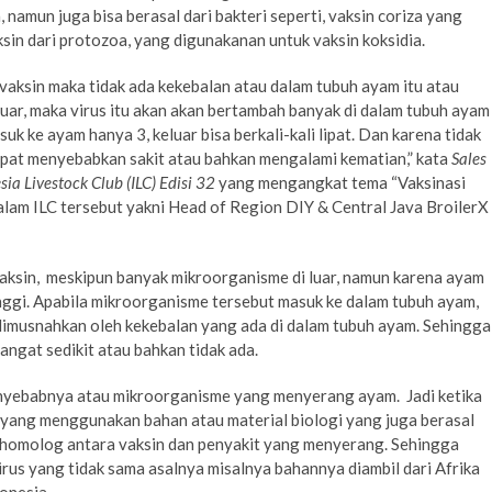
 namun juga bisa berasal dari bakteri seperti, vaksin coriza yang
sin dari protozoa, yang digunakanan untuk vaksin koksidia.
vaksin maka tidak ada kekebalan atau dalam tubuh ayam itu atau
uar, maka virus itu akan akan bertambah banyak di dalam tubuh ayam
k ke ayam hanya 3, keluar bisa berkali-kali lipat. Dan karena tidak
apat menyebabkan sakit atau bahkan mengalami kematian,” kata
Sales
sia Livestock Club (ILC) Edisi 32
yang mengangkat tema “Vaksinasi
alam ILC tersebut yakni Head of Region DIY & Central Java BroilerX
vaksin, meskipun banyak mikroorganisme di luar, namun karena ayam
inggi. Apabila mikroorganisme tersebut masuk ke dalam tubuh ayam,
dimusnahkan oleh kekebalan yang ada di dalam tubuh ayam. Sehingg
angat sedikit atau bahkan tidak ada.
enyebabnya atau mikroorganisme yang menyerang ayam. Jadi ketika
 yang menggunakan bahan atau material biologi yang juga berasal
nya homolog antara vaksin dan penyakit yang menyerang. Sehingga
irus yang tidak sama asalnya misalnya bahannya diambil dari Afrika
onesia.