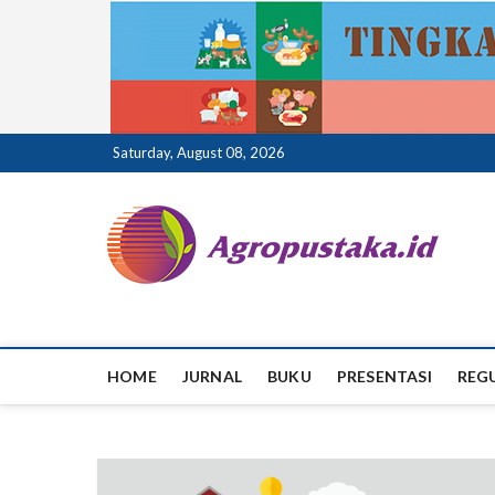
Skip
Saturday, August 08, 2026
to
content
ag
HOME
JURNAL
BUKU
PRESENTASI
REG