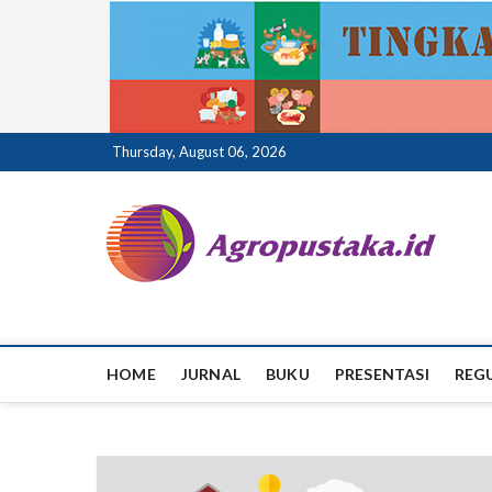
Skip
Thursday, August 06, 2026
to
content
ag
HOME
JURNAL
BUKU
PRESENTASI
REG