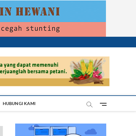
HUBUNGI KAMI
M
e
n
u
B