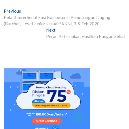
Post
Previous
Previous
post:
Pelatihan & Sertifikasi Kompetensi Pemotongan Daging
navigation
(Butcher) Level Junior sesuai SKKNI, 3-9 Feb 2020
Next
Next
post:
Peran Peternakan Hasilkan Pangan Sehat