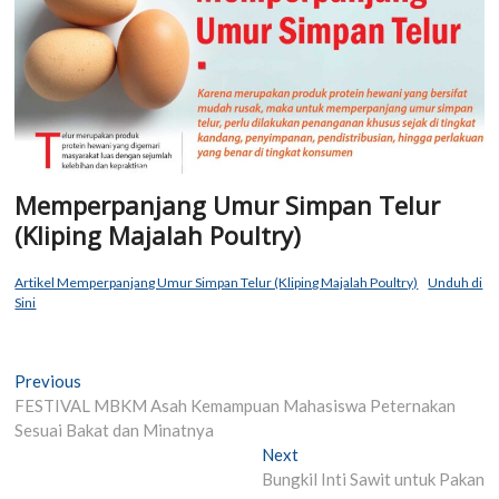
Memperpanjang Umur Simpan Telur
(Kliping Majalah Poultry)
Artikel Memperpanjang Umur Simpan Telur (Kliping Majalah Poultry)
Unduh di
Sini
Post
Previous
Previous
post:
FESTIVAL MBKM Asah Kemampuan Mahasiswa Peternakan
navigation
Sesuai Bakat dan Minatnya
Next
Next
post:
Bungkil Inti Sawit untuk Pakan