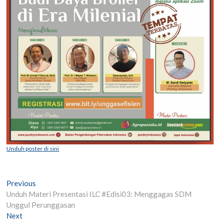
Unduh poster di sini
Post
Previous
Previous
post:
Unduh Materi Presentasi ILC #Edisi03: Menggagas SDM
navigation
Unggul Perunggasan
Next
Next