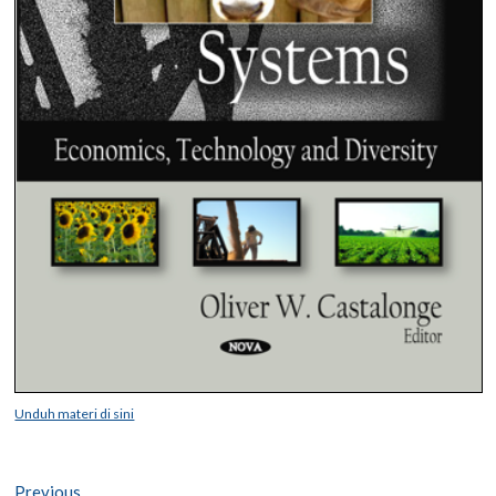
Unduh materi di sini
Post
Previous
Previous