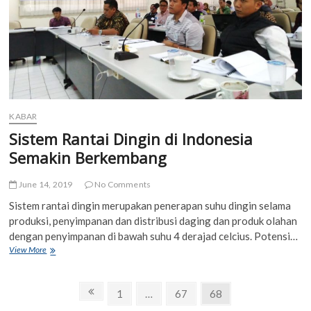
KABAR
Sistem Rantai Dingin di Indonesia
Semakin Berkembang
June 14, 2019
No Comments
Sistem rantai dingin merupakan penerapan suhu dingin selama
produksi, penyimpanan dan distribusi daging dan produk olahan
dengan penyimpanan di bawah suhu 4 derajad celcius. Potensi…
Sistem
View More
Rantai
Dingin
Posts
di
Previous
Page
Page
Page
1
…
67
68
Indonesia
page