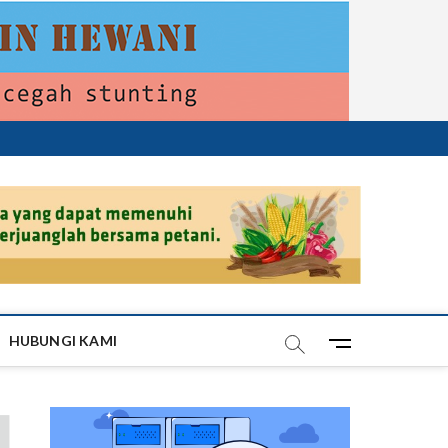
HUBUNGI KAMI
M
e
n
u
B