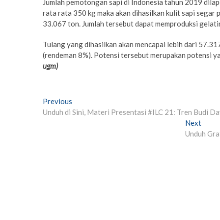
Jumlah pemotongan sapi di Indonesia tahun 2019 dilapo
rata rata 350 kg maka akan dihasilkan kulit sapi segar p
33.067 ton. Jumlah tersebut dapat memproduksi gelatin
Tulang yang dihasilkan akan mencapai lebih dari 57.317
(rendeman 8%). Potensi tersebut merupakan potensi y
ugm)
Post
Previous
Previous
post:
Unduh di Sini, Materi Presentasi #ILC 21: Tren Budi 
navigation
Next
Next
post:
Unduh Grat