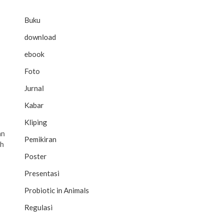
Buku
download
ebook
Foto
Jurnal
Kabar
Kliping
an
Pemikiran
ah
Poster
Presentasi
Probiotic in Animals
Regulasi