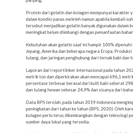
Protein dari gelatin dan kolagen mempunyai karakter y
dalam kondisi panas meleleh namun apabila kembali suh
tersebut menjadikan gelatin banyak digunakan dalam b
meningkat belum diimbangi dengan pemanfaatan bahan 
Kebutuhan akan gelatin saat ini hampir 100% dipenuhi o
Jepang, Amerika dan beberapa negara Eropa. Produksi gel
tulang, dan jaringan penghubung dari ternak babi dan t
Laporan dari reportlinker internasional pada tahun 20
metrik ton dan diperkirakan akan mencapai 696,1 metr
persentase terbesar berasal dari kulit babi seberat 298
dan tulang hewan sebesar 24,9% dan sisanya dari baha
Data BPS terolah, pada tahun 2019 Indonesia mengimp
peningkatan dari tahun ke tahun (BPS, 2020). Oleh kar
kolagen perlu terus dikembangkan dengan teknologi 
sumber daya lokal yang tersedia.