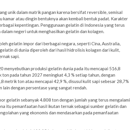
ang unik dalam matrik pangan karena bersifat reversible, semisal
u kamar atau dingin bentuknya akan kembali bentuk padat. Karakter
erbagai kepentingan. Penggunaan gelatin di Indonesia yang terus
dalam negeri untuk menghasilkan gelatin dan kolagen.
leh gelatin impor dari berbagai negara, seperti Cina, Australia,
atin di dunia diperoleh dari hasil hidrolisis kolagen dari kulit,
ernak sapi.
20 menyebutkan produksi gelatin dunia pada itu mencapai 516,8
ik ton pada tahun 2027 meningkat 4,3 % setiap tahun, dengan
,8 metrik ton atau mencapai 42,9 %, disusul kulit sapi sebesar 28,7%
n lain dengan persentase yang sangat rendah.
or gelatin sebanyak 4.808 ton dengan jumlah yang terus mengalami
ena itu pemanfaatan hasil ikutan ternak sebagai sumber gelatin dan
pengolahan yang ekonomis dan mendasarkan pada pemanfaatan