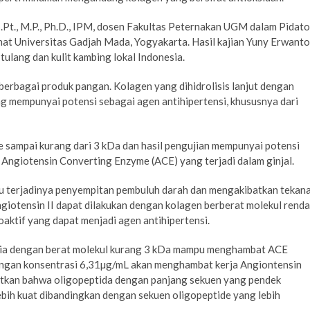
 S.Pt., M.P., Ph.D., IPM, dosen Fakultas Peternakan UGM dalam Pidato
nat Universitas Gadjah Mada, Yogyakarta. Hasil kajian Yuny Erwanto
ulang dan kulit kambing lokal Indonesia.
berbagai produk pangan. Kolagen yang dihidrolisis lanjut dengan
g mempunyai potensi sebagai agen antihipertensi, khususnya dari
e sampai kurang dari 3 kDa dan hasil pengujian mempunyai potensi
Angiotensin Converting Enzyme (ACE) yang terjadi dalam ginjal.
cu terjadinya penyempitan pembuluh darah dan mengakibatkan tekan
iotensin II dapat dilakukan dengan kolagen berberat molekul rend
aktif yang dapat menjadi agen antihipertensi.
nesia dengan berat molekul kurang 3 kDa mampu menghambat ACE
engan konsentrasi 6,31µg/mL akan menghambat kerja Angiontensin
tkan bahwa oligopeptida dengan panjang sekuen yang pendek
bih kuat dibandingkan dengan sekuen oligopeptide yang lebih