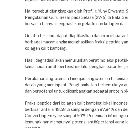
Hal tersebut diungkapkan oleh Prof. Ir. Yuny Erwanto,
Pengukuhan Guru Besar pada Selasa (29/6) di Balai Se
bersama timnya menghasilkan gelatin dan kolagen dari t
Gelatin tersebut dapat diaplikasikan dalam pembuatan 
berbagai macam enzim menghasilkan fraksi peptide yan
kolagen kulit kambing.
Hasil degradasi akan menurunkan berat molekul peptid
kemampuan antihipertensi melalui penghambatan kerja 
Perubahan angiotensin I menjadi angiotensin II mema
darah yang meningkat. Penghambatan terbentuknya ang
dan berpotensi untuk dikembangkan sebagai protein bio
Fraksi peptide dari kolagen kulit kambing lokal Indo
berkisar antara 48,58 % sampai dengan 89,84% dan d
Converting Enzyme sampai 50%. Penemuan ini mengua
kemungkinan mempunyai potensi antihipertensi yang le
panjang.