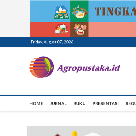
Skip
Friday, August 07, 2026
to
content
ag
HOME
JURNAL
BUKU
PRESENTASI
REG