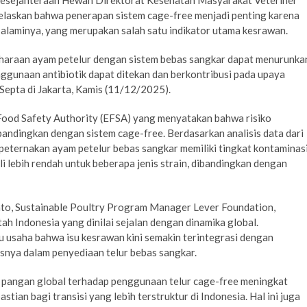
Kesejahteraan Hewan Direktorat Kesehatan Masyarakat Veteriner
njelaskan bahwa penerapan sistem cage-free menjadi penting karena
alaminya, yang merupakan salah satu indikator utama kesrawan.
haraan ayam petelur dengan sistem bebas sangkar dapat menurunka
enggunaan antibiotik dapat ditekan dan berkontribusi pada upaya
 Septa di Jakarta, Kamis (11/12/2025).
ood Safety Authority (EFSA) yang menyatakan bahwa risiko
ibandingkan dengan sistem cage-free. Berdasarkan analisis data dari
eternakan ayam petelur bebas sangkar memiliki tingkat kontaminas
i lebih rendah untuk beberapa jenis strain, dibandingkan dengan
nto, Sustainable Poultry Program Manager Lever Foundation,
h Indonesia yang dinilai sejalan dengan dinamika global.
ku usaha bahwa isu kesrawan kini semakin terintegrasi dengan
snya dalam penyediaan telur bebas sangkar.
 pangan global terhadap penggunaan telur cage-free meningkat
stian bagi transisi yang lebih terstruktur di Indonesia. Hal ini juga