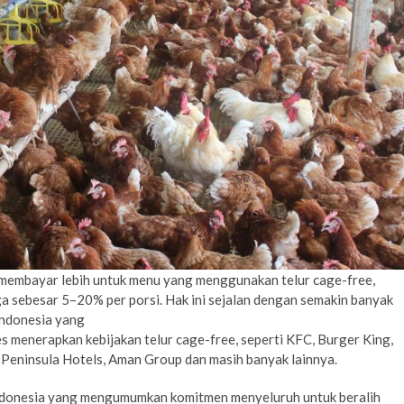
membayar lebih untuk menu yang menggunakan telur cage-free,
 sebesar 5–20% per porsi. Hak ini sejalan dengan semakin banyak
Indonesia yang
 menerapkan kebijakan telur cage-free, seperti KFC, Burger King,
 Peninsula Hotels, Aman Group dan masih banyak lainnya.
Indonesia yang mengumumkan komitmen menyeluruh untuk beralih