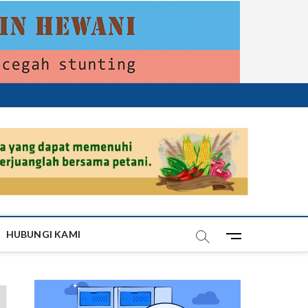
HUBUNGI KAMI
M
e
n
u
B