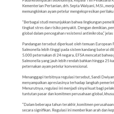
Pada kesempatan sebelumnya, Kepala Tim Pelaksana 
Kementerian Pertanian, drh. Septa Walyani, M.Si., me
memungkinkan ayam petelur mengekspresikan perilaku 
“Berbagai studi menunjukkan bahwa lingkungan pemeli
tingkat stres dan risiko penyakit. Dengan demikian, p
global dalam pencegahan resistensi antimikroba,” jelas
Pandangan tersebut diperkuat oleh temuan European F
Salmonella lebih tinggi pada sistem kandang baterai d
5.000 peternakan di 24 negara, EFSA mencatat bahwa p
Salmonella yang jauh lebih rendah bahkan hingga 25 kal
peternakan ayam petelur konvensional.
Menanggapi terbitnya regulasi tersebut, Sandi Dwiya
menyampaikan apresiasinya terhadap langkah pemerinta
Menurutnya, regulasi ini menjadi sinyal kuat bagi pela
tuntutan pasar dan komitmen perusahaan global, khusu
“Dalam beberapa tahun terakhir, komitmen perusahaan
secara signifikan. Regulasi ini memberikan arah dan kepa