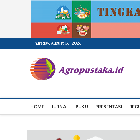
Skip
Thursday, August 06, 2026
to
content
ag
HOME
JURNAL
BUKU
PRESENTASI
REG