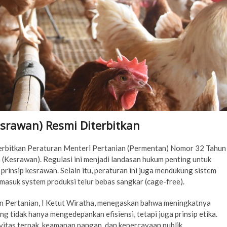
srawan) Resmi Diterbitkan
erbitkan Peraturan Menteri Pertanian (Permentan) Nomor 32 Tahun
esrawan). Regulasi ini menjadi landasan hukum penting untuk
rinsip kesrawan. Selain itu, peraturan ini juga mendukung sistem
asuk system produksi telur bebas sangkar (cage-free).
n Pertanian, I Ketut Wiratha, menegaskan bahwa meningkatnya
g tidak hanya mengedepankan efisiensi, tetapi juga prinsip etika.
itas ternak, keamanan pangan, dan kepercayaan publik.