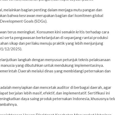
l, melainkan bagian penting dalam menjaga mutu pangan dan
hkan bahwa kesrawan merupakan bagian dari komitmen global
 Development Goals (SDGs).
wan terus meningkat. Konsumen kini semakin kritis terhadap cara
asi serta pengawasan berkelanjutan di sepanjang rantai produksi
an sikap dan perilaku menuju praktik yang lebih menjunjung
(31/12/2025).
 melanjutkan langkah dengan menyusun petunjuk teknis pelaksanaan
a manusia yang dibutuhkan untuk mendukung implementasinya.
 Pemerintah Daerah melalui dinas yang membidangi peternakan dan
n adalah menyiapkan dan mencetak auditor di berbagai daerah, agar
at berjalan lebih masif, efektif, dan implementatif. Sertifikasi ini
ningkatkan daya saing produk peternakan Indonesia, khususnya tel
 tambahnya.