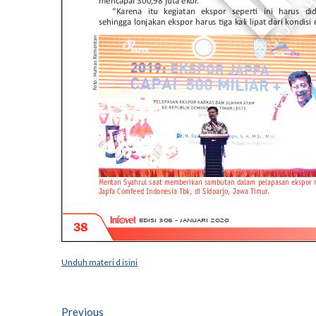
Unduh materi d isini
Post
Previous
Previous