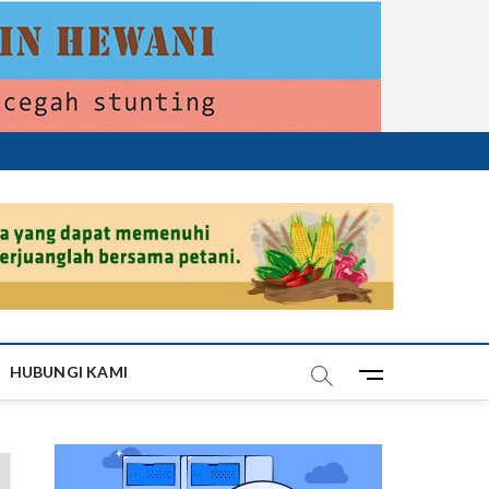
HUBUNGI KAMI
M
e
n
u
B