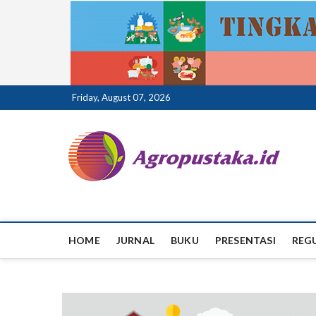
Skip
Friday, August 07, 2026
to
content
ag
HOME
JURNAL
BUKU
PRESENTASI
REG