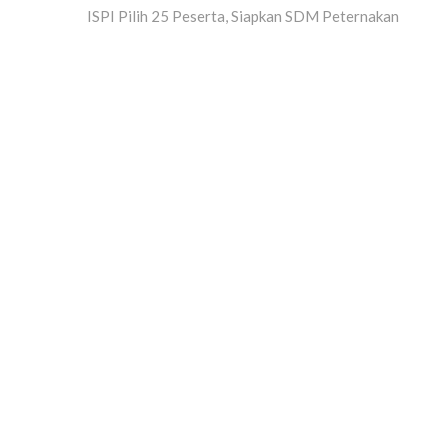
post:
ISPI Pilih 25 Peserta, Siapkan SDM Peternakan
navigation