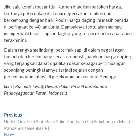
Jika saja kondisi pasar Idul Kurban dijadikan patokan harga,
tentunya peternakan di dalam negeri akan tumbuh dan
berkembang dengan baik. Posisi harga daging ini masih berada
di peringkat ke-40-an dunia. Dampaknya tentu akan mampu
memperbaiki bisnis sapi pedaging yang terpuruk beberapa tahun
terakhir ini.
Dalam rangka melindungi peternak sapi di dalam negeri agar
tumbuh dan berkembang secara kondusif, panduan harga daging
yang terjangkau dapat dijadikan dasar sebagai pertimbangan
sepanjang peningkatannya terjadi sejalan dengan
perkembangan inflasi di perekonomian nasional. Semoga.
kcm | Rochadi Tawaf, Dewan Pakar PB ISPI dan Komite
Pendayagunaan Petani Indonesia
Post
Previous
Previous
post:
Unduh Gratis di Sini: Buku Saku Panduan Gizi Seimbang di Masa
navigation
Pandemi (Kemenkes RI)
Next
Next