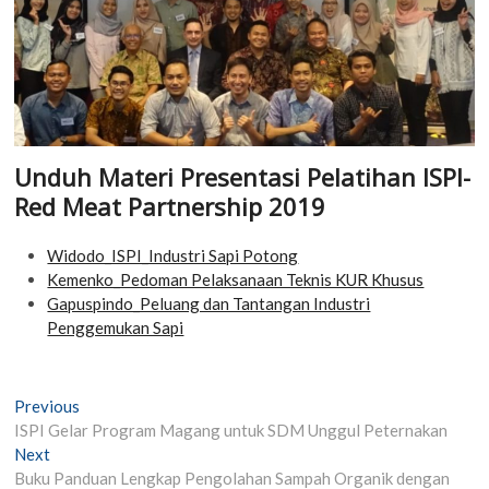
Unduh Materi Presentasi Pelatihan ISPI-
Red Meat Partnership 2019
Widodo_ISPI_Industri Sapi Potong
Kemenko_Pedoman Pelaksanaan Teknis KUR Khusus
Gapuspindo_Peluang dan Tantangan Industri
Penggemukan Sapi
Post
Previous
Previous
post:
ISPI Gelar Program Magang untuk SDM Unggul Peternakan
navigation
Next
Next
post:
Buku Panduan Lengkap Pengolahan Sampah Organik dengan