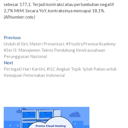
sebesar 177,1. Terjadi kontraksi atau pertumbuhan negatif
2,7% MtM. Secara YoY, kontraksinya mencapai 18,1%.
(AP/sumber: cnbc)
Post
Previous
Previous
post:
Unduh di Sini, Materi Presentasi: #PoultryPreneurAcademy
navigation
#Seri3: Manajemen Teknis Pendukung Kewirausahaan
Perunggasan Nasional
Next
Next
post:
Peringati Hari Kartini, #ILC Angkat Topik ‘Iptek Pakan untuk
Kemajuan Peternakan Indonesia’