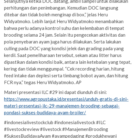
Selanjutnya ketika DOC datang, ambil sampel untuk dilakukan
perhitungan dan penimbangan. Kemudian DOC langsung
ditebar dan tidak boleh menginap di box,” jelas Heru
Widyatmoko. Lebih lanjut Heru Widyatmoko menambahkan
bahwa perlu adanya kontrol suhu dan kelembaban di tempat
brooding selama 24 jam. Selain itu pengecekan aktivitas dan
pola penyebaran ayam juga harus dilakukan. Serta lakukan
culling pada DOC yang kondisi jelek dan grading pada yang
kerdil. Saat pemeliharaan tersebut, sekam atau litter harus
dipastikan dalam kondisi baik, antara lain ketebalan yang tepat,
kering dan tidak menggumpal. “Cek recording harian, hitung
feed intake dan deplesi serta timbang bobot ayam, dan hitung
FCR nya,” tegas Heru Widyatmoko.
AP
Materi presentasi ILC #29 ini dapat diunduh di sini:
https://www.agropustaka.id/presentasi/unduh-gratis-di-sini-
materi-presentasi-ilc-29-manajemen-brooding-sebagai-
pondasi-sukses-budidaya-ayam-broiler
/
#indonesialivestockclub #indonesialivestock #ILC
#livestockreview #livestock #ManajemenBrooding
#SuksesBudidayaAyam #ayampedaging #produkhewani