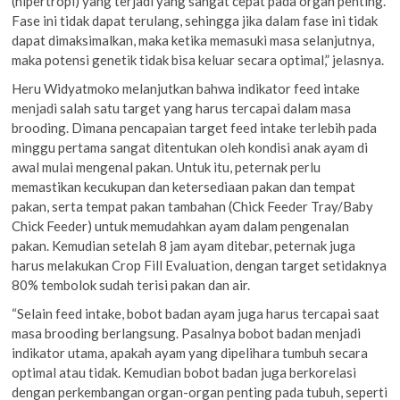
(hipertropi) yang terjadi yang sangat cepat pada organ penting.
Fase ini tidak dapat terulang, sehingga jika dalam fase ini tidak
dapat dimaksimalkan, maka ketika memasuki masa selanjutnya,
maka potensi genetik tidak bisa keluar secara optimal,” jelasnya.
Heru Widyatmoko melanjutkan bahwa indikator feed intake
menjadi salah satu target yang harus tercapai dalam masa
brooding. Dimana pencapaian target feed intake terlebih pada
minggu pertama sangat ditentukan oleh kondisi anak ayam di
awal mulai mengenal pakan. Untuk itu, peternak perlu
memastikan kecukupan dan ketersediaan pakan dan tempat
pakan, serta tempat pakan tambahan (Chick Feeder Tray/Baby
Chick Feeder) untuk memudahkan ayam dalam pengenalan
pakan. Kemudian setelah 8 jam ayam ditebar, peternak juga
harus melakukan Crop Fill Evaluation, dengan target setidaknya
80% tembolok sudah terisi pakan dan air.
“Selain feed intake, bobot badan ayam juga harus tercapai saat
masa brooding berlangsung. Pasalnya bobot badan menjadi
indikator utama, apakah ayam yang dipelihara tumbuh secara
optimal atau tidak. Kemudian bobot badan juga berkorelasi
dengan perkembangan organ-organ penting pada tubuh, seperti