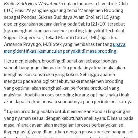
BroilerX drh Heru Widyatmoko
dalam Indonesia Livestock Club
(ILC) Edisi 29 yang mengusung tema ‘Manajemen Brooding
sebagai Pondasi Sukses Budidaya Ayam Broiler’. ILC yang
diselenggarakan secara daring pada Sabtu (21/10) tersebut
juga menghadirkan narasumber penting lain yakni Technical
Support Supervisor, Tekad Mandiri Citra (TMC) ujar drh.
Armanda Prayugo, M.Biotek yang membahas tentang
upaya
mengidentifikasi kemunculan penyakit di masa brooding.
Heru menjelaskan, brooding diibaratkan sebagai pondasi
sebuah bangunan, dimana ketika pondasinya kuat maka akan
menghasilkan konstruksi yang kokoh. Sehingga apabila
mengacu pada analogi tersebut, maka manajemen brooding
yang optimal akan menghasilkan performa produksi yang
maksimal. Apabila proses brooding kurang optimal, maka tidak
akan dapat terkompensasi sepenuhnya pada periode berikutnya.
“Tujuan brooding adalah untuk memberikan kondisi lingkungan
yang nyaman sesuai dengan kebutuhan anak ayam. Dimana pada
masa ini anak ayam akan mengalami proses perbanyakan sel
(hyperplasia) yang dilanjutkan dengan proses perkembangan sel