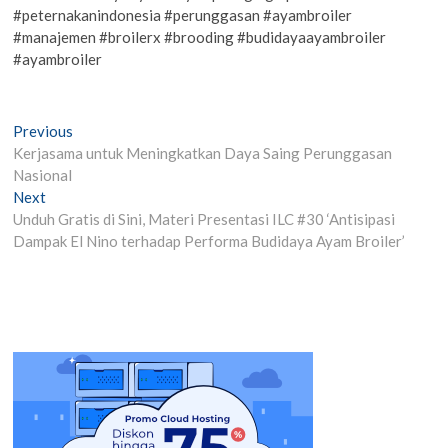
#peternakanindonesia #perunggasan #ayambroiler
#manajemen #broilerx #brooding #budidayaayambroiler
#ayambroiler
Post
Previous
Previous
post:
Kerjasama untuk Meningkatkan Daya Saing Perunggasan
navigation
Nasional
Next
Next
post:
Unduh Gratis di Sini, Materi Presentasi ILC #30 ‘Antisipasi
Dampak El Nino terhadap Performa Budidaya Ayam Broiler’