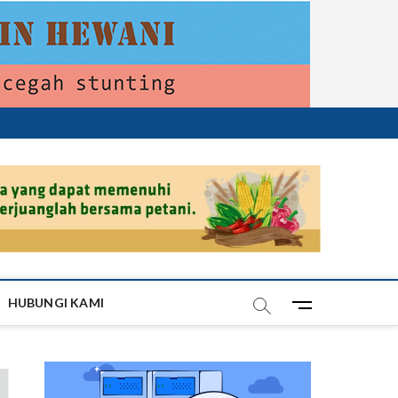
HUBUNGI KAMI
M
e
n
u
B