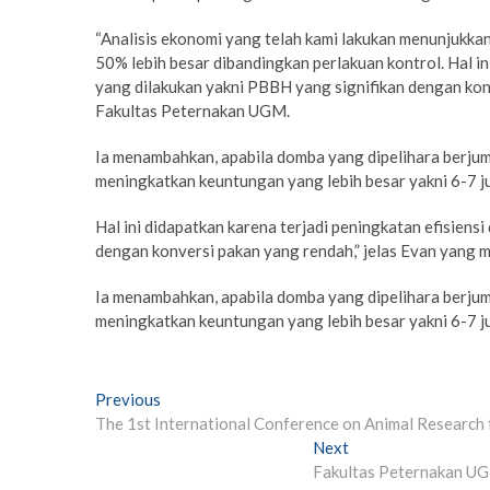
“Analisis ekonomi yang telah kami lakukan menunjuk
50% lebih besar dibandingkan perlakuan kontrol. Hal in
yang dilakukan yakni PBBH yang signifikan dengan ko
Fakultas Peternakan UGM.
Ia menambahkan, apabila domba yang dipelihara berj
meningkatkan keuntungan yang lebih besar yakni 6-7 
Hal ini didapatkan karena terjadi peningkatan efisiens
dengan konversi pakan yang rendah,” jelas Evan yan
Ia menambahkan, apabila domba yang dipelihara berj
meningkatkan keuntungan yang lebih besar yakni 6-7 
Post
Previous
Previous
post:
The 1st International Conference on Animal Research 
navigation
Next
Next
post:
Fakultas Peternakan UG