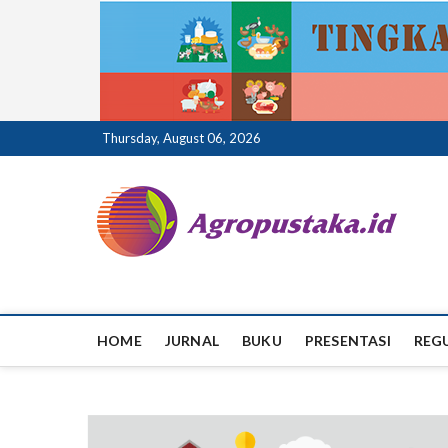
Skip
Thursday, August 06, 2026
to
content
ag
HOME
JURNAL
BUKU
PRESENTASI
REG