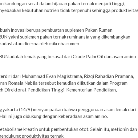
an kandungan serat dalam hijauan pakan ternak menjadi tinggi,
menyebabkan kebutuhan nutrien tidak terpenuhi sehingga produktivita
sebuah inovasi berupa pembuatan suplemen Pakan Rumen
RUN yakni suplemen pakan ternak ruminansia yang dikembangkan
radasi atau dicerna oleh mikroba rumen.
RUN adalah lemak yang berasal dari Crude Palm Oil dan asam amino
 terdiri dari Muhammad Evan Magistrama, Rizqi Rahadian Pramana,
ran Romala Nabila tersebut kemudian diikutkan dalam Program
h Direktorat Pendidikan Tinggi, Kementerian Pendidikan,
ogyakarta (14/9) menyampaikan bahwa penggunaan asam lemak dari
Hal ini juga didukung dengan keberadaan asam amino.
tabolisme kreatin untuk pembentukan otot. Selain itu, metionin dan
mendukung produktivitas ternak.