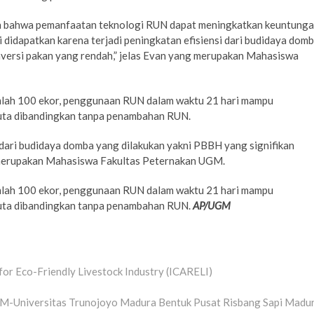
kan bahwa pemanfaatan teknologi RUN dapat meningkatkan keuntung
i didapatkan karena terjadi peningkatan efisiensi dari budidaya dom
nversi pakan yang rendah,” jelas Evan yang merupakan Mahasiswa
umlah 100 ekor, penggunaan RUN dalam waktu 21 hari mampu
juta dibandingkan tanpa penambahan RUN.
i dari budidaya domba yang dilakukan yakni PBBH yang signifikan
g merupakan Mahasiswa Fakultas Peternakan UGM.
umlah 100 ekor, penggunaan RUN dalam waktu 21 hari mampu
juta dibandingkan tanpa penambahan RUN.
AP/UGM
for Eco-Friendly Livestock Industry (ICARELI)
M-Universitas Trunojoyo Madura Bentuk Pusat Risbang Sapi Madu