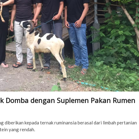
nak Domba dengan Suplemen Pakan Rumen
ng diberikan kepada ternak ruminansia berasal dari limbah pertanian
tein yang rendah.