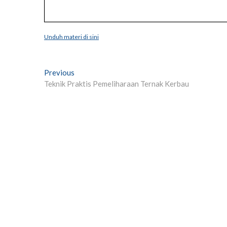
Unduh materi di sini
Post
Previous
Previous
post:
Teknik Praktis Pemeliharaan Ternak Kerbau
navigation