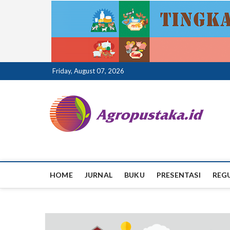
Skip
Friday, August 07, 2026
to
content
ag
HOME
JURNAL
BUKU
PRESENTASI
REG