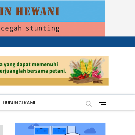
HUBUNGI KAMI
M
e
n
u
B