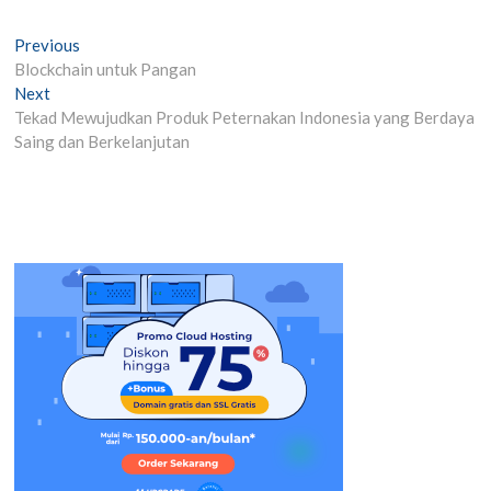
Post
Previous
Previous
post:
Blockchain untuk Pangan
navigation
Next
Next
post:
Tekad Mewujudkan Produk Peternakan Indonesia yang Berdaya
Saing dan Berkelanjutan