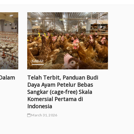
KABAR
 Dalam
Telah Terbit, Panduan Budi
Daya Ayam Petelur Bebas
BUKU
Sangkar (cage-free) Skala
Komersial Pertama di
Unduh 
Indonesia
Pandu
March 31, 2026
Petelu
free) 
2026