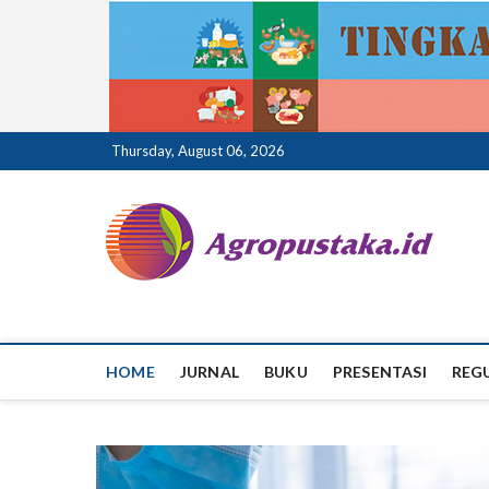
Skip
Thursday, August 06, 2026
to
content
ag
HOME
JURNAL
BUKU
PRESENTASI
REG