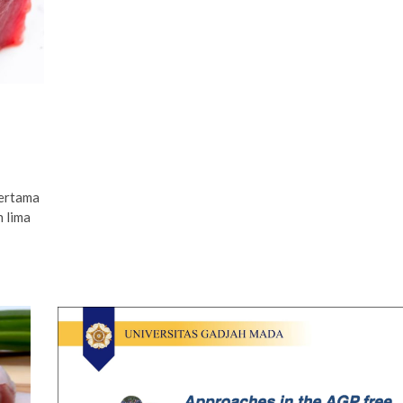
pertama
h lima