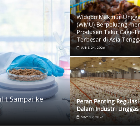
Widodo Makmur Ungg
(WMU) Berpeluang men
Produsen Telur Cage-F
Terbesar di Asia Tengg
JUNE 24, 2026
lit Sampai ke
Peran Penting Regulasi
Dalam Industri Unggas
MAY 29, 2026