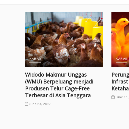
KABAR
KABAR
ernak
Widodo Makmur Unggas
Perung
?
(WMU) Berpeluang menjadi
Infrast
Produsen Telur Cage-Free
Ketaha
Terbesar di Asia Tenggara
June 11,
June 24, 2026