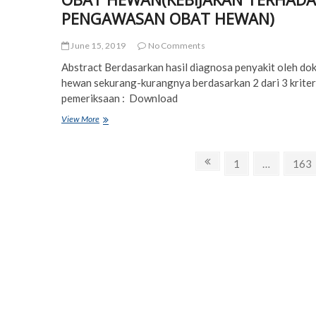
PENGAWASAN OBAT HEWAN)
June 15, 2019
No Comments
Abstract Berdasarkan hasil diagnosa penyakit oleh do
hewan sekurang-kurangnya berdasarkan 2 dari 3 kriter
pemeriksaan : Download
KEBIJAKAN
View More
TERHADAP
PENGAWASAN
Posts
OBAT
Previous
Page
Pag
1
…
163
HEWAN(KEBIJAKAN
page
navigation
TERHADAP
PENGAWASAN
OBAT
HEWAN)