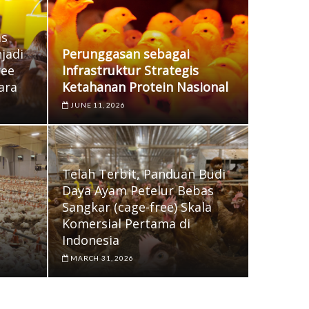
u
t
as
t
jadi
Perunggasan sebagai
o
ree
Infrastruktur Strategis
n
ara
Ketahanan Protein Nasional
JUNE 11, 2026
Telah Terbit, Panduan Budi
Daya Ayam Petelur Bebas
Sangkar (cage-free) Skala
Komersial Pertama di
Indonesia
MARCH 31, 2026