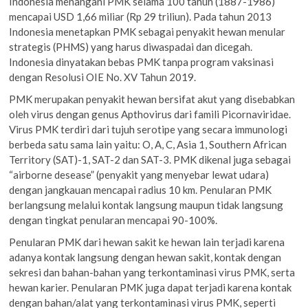
Indonesia menangani PMK selama 100 tahun (1887-1986)
mencapai USD 1,66 miliar (Rp 29 triliun). Pada tahun 2013
Indonesia menetapkan PMK sebagai penyakit hewan menular
strategis (PHMS) yang harus diwaspadai dan dicegah.
Indonesia dinyatakan bebas PMK tanpa program vaksinasi
dengan Resolusi OIE No. XV Tahun 2019.
PMK merupakan penyakit hewan bersifat akut yang disebabkan
oleh virus dengan genus Apthovirus dari famili Picornaviridae.
Virus PMK terdiri dari tujuh serotipe yang secara immunologi
berbeda satu sama lain yaitu: O, A, C, Asia 1, Southern African
Territory (SAT)-1, SAT-2 dan SAT-3. PMK dikenal juga sebagai
“airborne desease” (penyakit yang menyebar lewat udara)
dengan jangkauan mencapai radius 10 km. Penularan PMK
berlangsung melalui kontak langsung maupun tidak langsung
dengan tingkat penularan mencapai 90-100%.
Penularan PMK dari hewan sakit ke hewan lain terjadi karena
adanya kontak langsung dengan hewan sakit, kontak dengan
sekresi dan bahan-bahan yang terkontaminasi virus PMK, serta
hewan karier. Penularan PMK juga dapat terjadi karena kontak
dengan bahan/alat yang terkontaminasi virus PMK, seperti