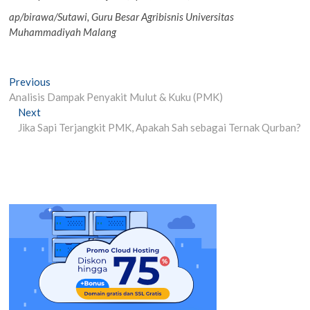
ap/birawa/Sutawi, Guru Besar Agribisnis Universitas
Muhammadiyah Malang
Post
Previous
Previous
post:
Analisis Dampak Penyakit Mulut & Kuku (PMK)
navigation
Next
Next
post:
Jika Sapi Terjangkit PMK, Apakah Sah sebagai Ternak Qurban?