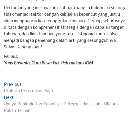
Pertanian yang merupakan urat nadi bangsa Indonesia semoga
tidak menjadi sektor dengan kebijakan kepencut yang justru
akan menghancurkan keunggulan komparatif yang seharusnya
di tata dengan komprehensif strategis dengan capaian target
tahunan, dan lima tahunan yang terus istiqomah untuk bisa
menjadi bangsa pemenang dalam arti yang sesungguhnya.
Salam Kebangsaan!
Penulis:
Yuny Erwanto, Guru Besar Fak. Peternakan UGM
Post
Previous
Previous
post:
Prahara Peternakan Sapi
navigation
Next
Next
post:
Upaya Peningkatan Kapasitas Peternak dan Usaha Hijauan
Pakan Ternak