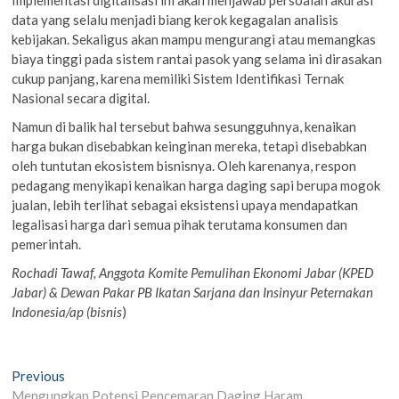
data yang selalu menjadi biang kerok kegagalan analisis
kebijakan. Sekaligus akan mampu mengurangi atau memangkas
biaya tinggi pada sistem rantai pasok yang selama ini dirasakan
cukup panjang, karena memiliki Sistem Identifikasi Ternak
Nasional secara digital.
Namun di balik hal tersebut bahwa sesungguhnya, kenaikan
harga bukan disebabkan keinginan mereka, tetapi disebabkan
oleh tuntutan ekosistem bisnisnya. Oleh karenanya, respon
pedagang menyikapi kenaikan harga daging sapi berupa mogok
jualan, lebih terlihat sebagai eksistensi upaya mendapatkan
legalisasi harga dari semua pihak terutama konsumen dan
pemerintah.
Rochadi Tawaf, Anggota Komite Pemulihan Ekonomi Jabar (KPED
Jabar) & Dewan Pakar PB Ikatan Sarjana dan Insinyur Peternakan
Indonesia/ap (bisnis
)
Post
Previous
Previous
post:
Mengungkap Potensi Pencemaran Daging Haram