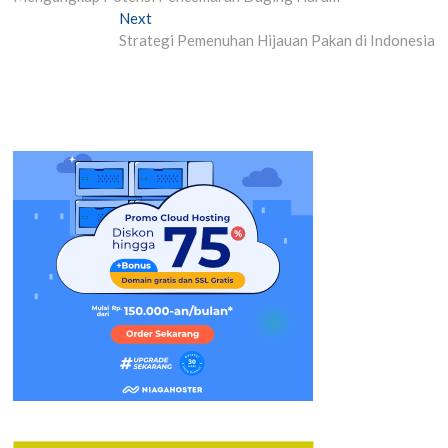
navigation
Next
Next
post:
Strategi Pemenuhan Hijauan Pakan di Indonesia