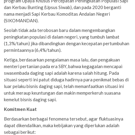
program Upaya Khusus Percepatan Peningkatan Populasi Sapi
dan Kerbau Bunting (Upsus Siwab), dan pada 2020 berganti
nama menjadi Sapi Kerbau Komoditas Andalan Negeri
(SIKOMANDAN).
Seolah tidak ada terobosan baru dalam mengembangkan
peningkatan populasi di dalam negeri, yang tumbuh lambat
(1,3%/tahun) jika dibandingkan dengan kecepatan pertumbuhan
permintaannya (6,4%/tahun).
Ketiga, berdasarkan pengalaman masa lalu, dan pengakuan
menteri pertanian pada era SBY, bahwa kegagalan mencapai
swasembada daging sapi adalah karena salah hitung. Pada
situasi seperti ini patut diduga hadirnya para penikmat bebas di
luar pelaku bisnis daging sapi, telah memanfaatkan situasi ini
untuk meraup keuntungan dan makin memperkeruh suasana
kemelut bisnis daging sapi.
Komitmen Kuat
Berdasarkan berbagai fenomena tersebut, agar fluktuasinya
dapat dikendalikan, maka kebijakan yang diperlukan adalah
sebagai berikut: