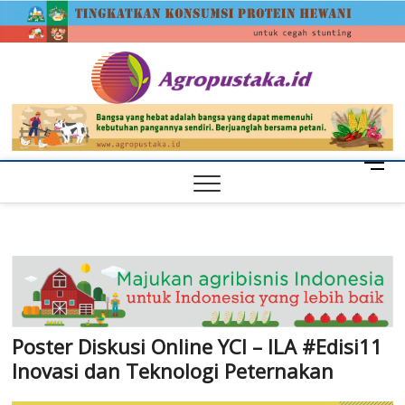
Skip
agrop
to
content
M
e
n
u
B
u
t
t
o
Poster Diskusi Online YCI – ILA #Edisi11
n
Inovasi dan Teknologi Peternakan