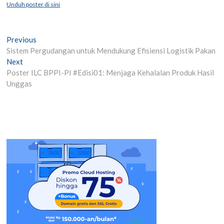
Unduh poster di sini
Post
Previous
Previous
post:
Sistem Pergudangan untuk Mendukung Efisiensi Logistik Pakan
navigation
Next
Next
post:
Poster ILC BPPI-PI #Edisi01: Menjaga Kehalalan Produk Hasil
Unggas