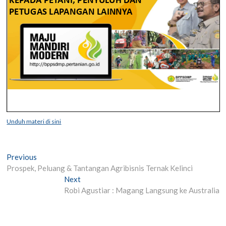
Unduh materi di sini
Post
Previous
Previous
post:
Prospek, Peluang & Tantangan Agribisnis Ternak Kelinci
navigation
Next
Next
post:
Robi Agustiar : Magang Langsung ke Australia