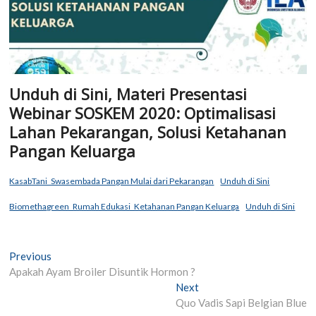
Unduh di Sini, Materi Presentasi
Webinar SOSKEM 2020: Optimalisasi
Lahan Pekarangan, Solusi Ketahanan
Pangan Keluarga
KasabTani_Swasembada Pangan Mulai dari Pekarangan
Unduh di Sini
Biomethagreen_Rumah Edukasi_Ketahanan Pangan Keluarga
Unduh di Sini
Post
Previous
Previous
post:
Apakah Ayam Broiler Disuntik Hormon ?
navigation
Next
Next
post:
Quo Vadis Sapi Belgian Blue