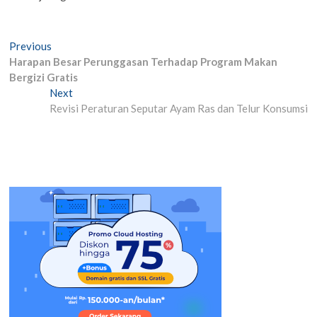
Post
Previous
Previous
post:
Harapan Besar Perunggasan Terhadap Program Makan
navigation
Bergizi Gratis
Next
Next
post:
Revisi Peraturan Seputar Ayam Ras dan Telur Konsumsi