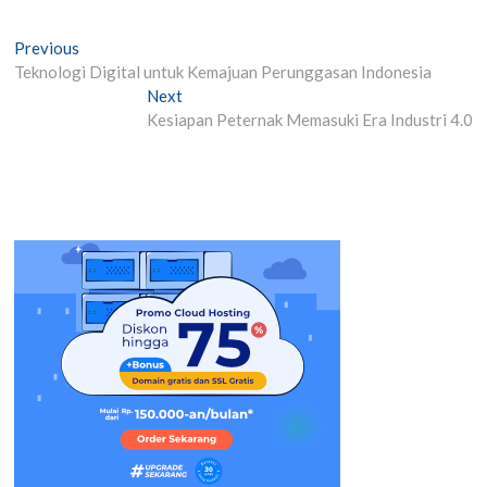
Post
Previous
Previous
post:
Teknologi Digital untuk Kemajuan Perunggasan Indonesia
navigation
Next
Next
post:
Kesiapan Peternak Memasuki Era Industri 4.0