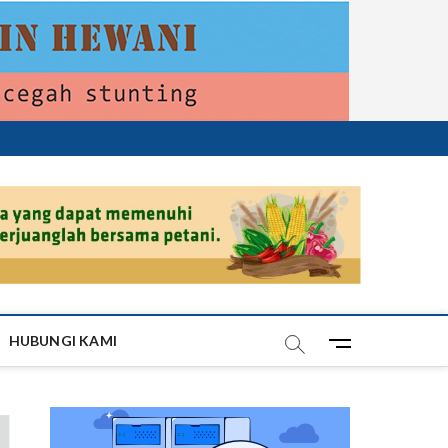
HUBUNGI KAMI
M
e
n
u
B