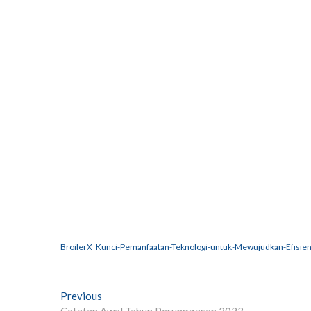
BroilerX_Kunci-Pemanfaatan-Teknologi-untuk-Mewujudkan-Efisien
Post
Previous
Previous
post:
Catatan Awal Tahun Perunggasan 2023