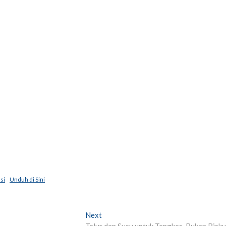
si
Unduh di Sini
Next
Next
post:
Telur dan Susu untuk Tengkes, Bukan Bisku