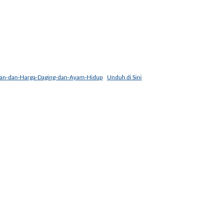
kan-dan-Harga-Daging-dan-Ayam-Hidup
Unduh di Sini