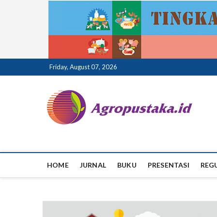
Skip
Friday, August 07, 2026
to
content
ag
HOME
JURNAL
BUKU
PRESENTASI
REG