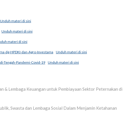
Unduh materi di sini
Unduh materi di sini
duh materi di sini
ama-dg-HPDKI-dan-Agro-Investama
Unduh materi di sini
di-Tengah-Pandemi-Covid-19
Unduh materi di sini
nkan & Lembaga Keuangan untuk Pembiayaan Sektor Peternakan di
 Publik, Swasta dan Lembaga Sosial Dalam Menjamin Ketahanan