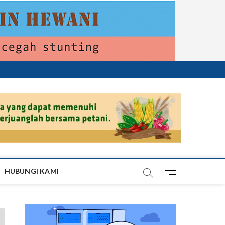
HUBUNGI KAMI
M
e
n
u
B