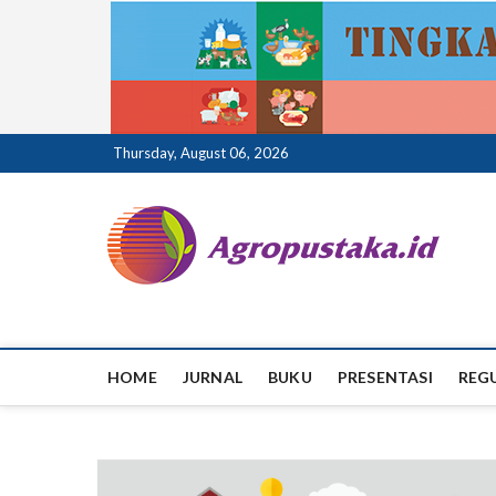
Skip
Thursday, August 06, 2026
to
content
ag
HOME
JURNAL
BUKU
PRESENTASI
REG